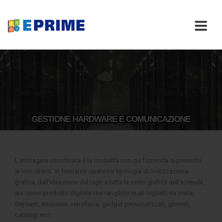
GESTIONE HARDWARE E COMUNICAZIONE
L’immagine coordinata è la modalità con cui l'azienda si presenta
ai loro clienti. Vi forniamo qualsiasi tipologia di realizzazione
grafica, dall'ideazione del logo a tutta la veste grafica dell'azienda,
sia come prodotto digitale che tangibile quali biglietti da visita,
depliant, striscioni, vetrofanie, gadget personalizzati, giornali,
catalogi ecc...